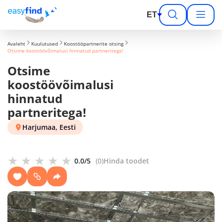
ET
Avaleht
Kuulutused
Koostööpartnerite otsing
Otsime koostöövõimalusi hinnatud partneritega!
Otsime
koostöövõimalusi
hinnatud
partneritega!
Harjumaa, Eesti
★★★★★
★★★★★
0.0/5
(0)
Hinda toodet