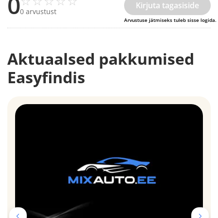
0
☆
☆
☆
☆
☆
Kirjuta tagasiside
0 arvustust
Aktuaalsed pakkumised
Easyfindis