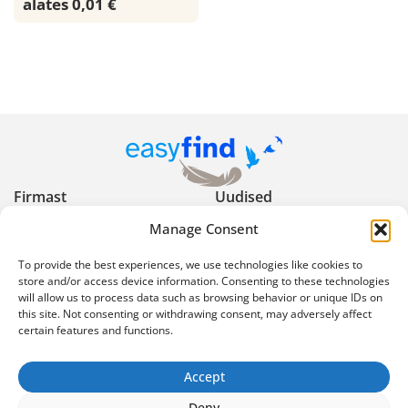
alates 0,01 €
Firmast
Uudised
Manage Consent
Kasulikud nõuanded
Privaatsuspoliitika
To provide the best experiences, we use technologies like cookies to
Kasutustingimused
Reklaami keelud ja
store and/or access device information. Consenting to these technologies
will allow us to process data such as browsing behavior or unique IDs on
piirangud
this site. Not consenting or withdrawing consent, may adversely affect
certain features and functions.
Ekspertartiklid
Korduma kippuvad
küsimused
Accept
info@easyfind.ee
Deny