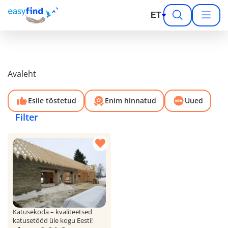
ET
Avaleht
Esile tõstetud
Enim hinnatud
Uued
Filter
Katusekoda – kvaliteetsed
katusetööd üle kogu Eesti!