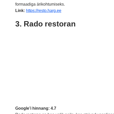
formaadiga ärikohtumiseks.
Link:
https://resto.harg.ee
3. Rado restoran
Google’i hinnang: 4.7