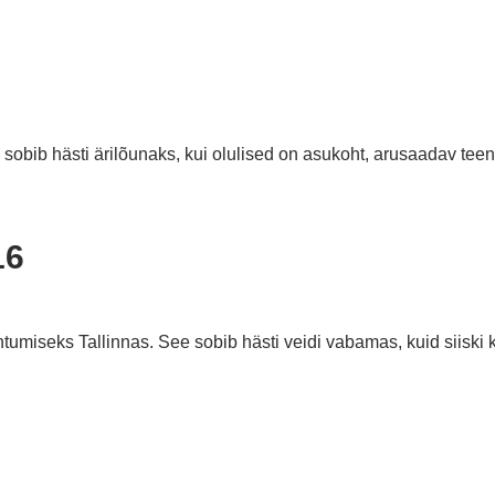
obib hästi ärilõunaks, kui olulised on asukoht, arusaadav te
16
tumiseks Tallinnas. See sobib hästi veidi vabamas, kuid siiski 