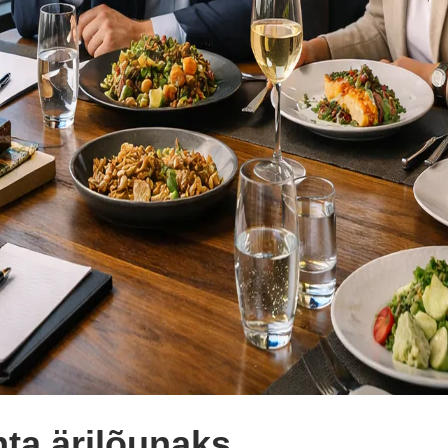
hta ärilõunaks