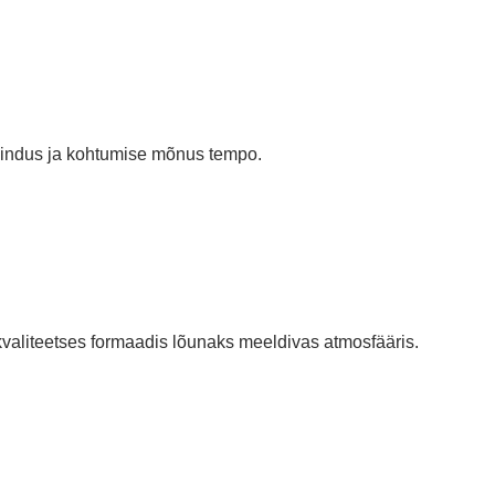
enindus ja kohtumise mõnus tempo.
kvaliteetses formaadis lõunaks meeldivas atmosfääris.