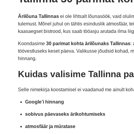
Ärilõuna Tallinnas
ei ole lihtsalt lõunasöök, vaid olul
tulemust. Mõnel juhul on tähtis esinduslik atmosfäär, te
kaasaegset bistrood, kus saab tööasju arutada ilma lii
Koondasime
30 parimat kohta ärilõunaks Tallinnas
:
töövestluseks keset päeva. Valikusse jõudsid kohad, m
hinnang.
Kuidas valisime Tallinna p
Selle nimekirja koostamisel ei vaadanud me ainult koha 
Google’i hinnang
sobivus päevaseks ärikohtumiseks
atmosfäär ja müratase