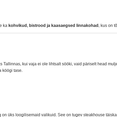
le ka
kohvikud, bistrood ja kaasaegsed linnakohad
, kus on t
llinnas, kui vaja ei ole lihtsalt sööki, vaid päriselt head mulje
a köögi tase.
rg on üks loogilisemaid valikuid. See on tugev steakhouse täisk