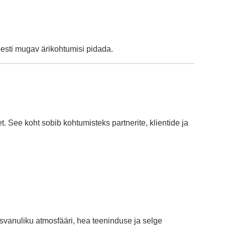
õesti mugav ärikohtumisi pidada.
t. See koht sobib kohtumisteks partnerite, klientide ja
asvanuliku atmosfääri, hea teeninduse ja selge