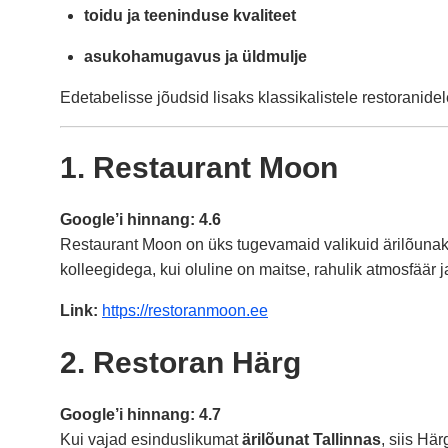
toidu ja teeninduse kvaliteet
asukohamugavus ja üldmulje
Edetabelisse jõudsid lisaks klassikalistele restoranide
1. Restaurant Moon
Google’i hinnang: 4.6
Restaurant Moon on üks tugevamaid valikuid ärilõunaks Ta
kolleegidega, kui oluline on maitse, rahulik atmosfäär j
Link:
https://restoranmoon.ee
2. Restoran Härg
Google’i hinnang: 4.7
Kui vajad esinduslikumat
ärilõunat Tallinnas
, siis Hä