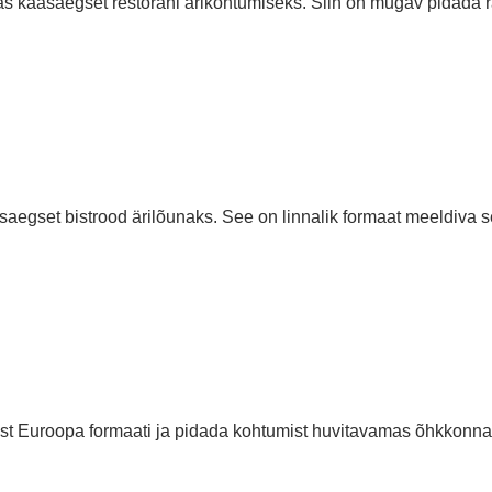
as kaasaegset restorani ärikohtumiseks. Siin on mugav pidada ra
asaegset bistrood ärilõunaks. See on linnalik formaat meeldiva
ist Euroopa formaati ja pidada kohtumist huvitavamas õhkkonnas.