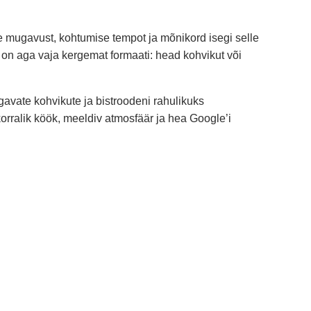
use mugavust, kohtumise tempot ja mõnikord isegi selle
el on aga vaja kergemat formaati: head kohvikut või
gavate kohvikute ja bistroodeni rahulikuks
orralik köök, meeldiv atmosfäär ja hea Google’i