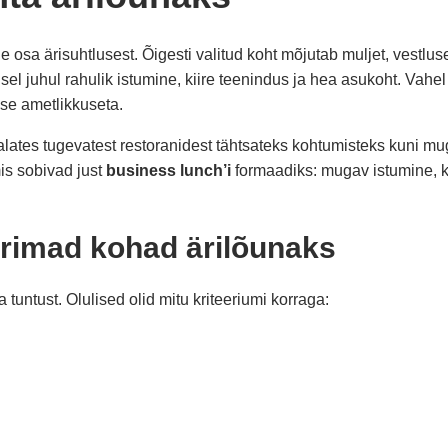
ine osa ärisuhtlusest. Õigesti valitud koht mõjutab muljet, vestl
isel juhul rahulik istumine, kiire teenindus ja hea asukoht. Vah
gse ametlikkuseta.
 alates tugevatest restoranidest tähtsateks kohtumisteks kuni mu
is sobivad just
business lunch’i
formaadiks: mugav istumine, k
arimad kohad ärilõunaks
tuntust. Olulised olid mitu kriteeriumi korraga: