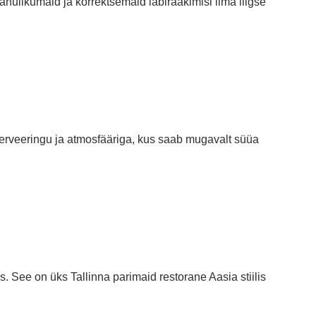
hulikumaid ja korrektsemaid läbirääkimisi ilma liigse
 serveeringu ja atmosfääriga, kus saab mugavalt süüa
 See on üks Tallinna parimaid restorane Aasia stiilis