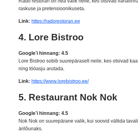
Rado restoran on hea valik neile, kes otsivad vanalinn
raskuse ja pretensioonikuseta.
Link:
https://radorestoran.ee
4. Lore Bistroo
Google’i hinnang: 4.5
Lore Bistroo sobib suurepäraselt neile, kes otsivad ka
ning tööasju arutada.
Link:
https://www.lorebistroo.ee/
5. Restaurant Nok Nok
Google’i hinnang: 4.5
Nok Nok on suurepärane valik, kui soovid vältida taval
ärilõunaks.