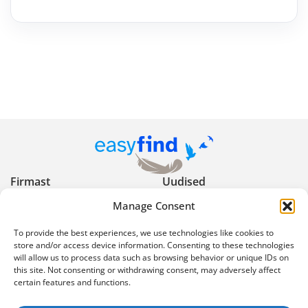
Firmast
Uudised
Manage Consent
Kasulikud nõuanded
Privaatsuspoliitika
To provide the best experiences, we use technologies like cookies to
Kasutustingimused
Reklaami keelud ja
store and/or access device information. Consenting to these technologies
will allow us to process data such as browsing behavior or unique IDs on
piirangud
this site. Not consenting or withdrawing consent, may adversely affect
certain features and functions.
Ekspertartiklid
Korduma kippuvad
küsimused