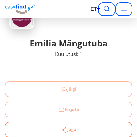
ET
Emilia Mängutuba
Kuulutusi: 1
Jälgi
Kirjuta
Jaga