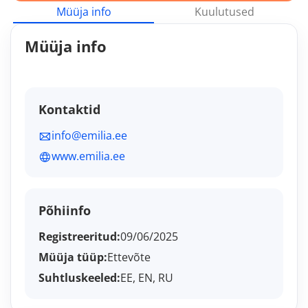
Müüja info
Kuulutused
Müüja info
Kontaktid
info@emilia.ee
www.emilia.ee
Põhiinfo
Registreeritud:
09/06/2025
Müüja tüüp:
Ettevõte
Suhtluskeeled:
EE, EN, RU